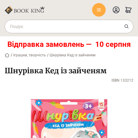
Відправка замовлень — 10 серпня
/
Іграшки, творчість
/
Шнурівка Кед із зайченям
Шнурівка Кед із зайченям
ISBN 133212