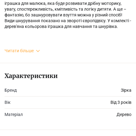
іграшка для малюка, яка буде розвивати дрібну моторику,
увагу, спостережливість, кмітливість та логіку дитяти. А ще –
фантазію, бо зашнуровувати взуття можна у різний спосіб!
Види шнурування показано на звороті європідвісу. У комлекті -
дерев'яна кольорова іграшка для навчання та шнурівка.
Розмір іграшки 110х120 мм.
Читати більше
Характеристики
Бренд
Зірка
Вік
Від 3 років
Матеріал
Дерево