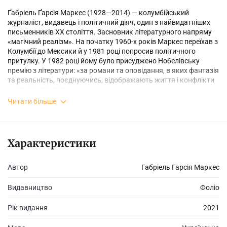
Ґабріель Ґарсія Маркес (1928—2014) — колумбійський
журналіст, видавець і політичний діяч, один з найвидатніших
письменників ХХ століття. Засновник літературного напряму
«магічний реалізм». На початку 1960-х років Маркес переїхав з
Колумбії до Мексики й у 1981 році попросив політичного
притулку. У 1982 році йому було присуджено Нобелівську
премію з літератури: «за романи та оповідання, в яких фантазія
та реальність, поєднуючись, відображають життя і конфлікти
цього континенту».
Читати більше
«Як довго можна чекати свою любов?» На це питання Ґабріель
Ґарсія Маркес відповідає у романі «Кохання під час холери»:
Характеристики
п’ятдесят три роки мучився своєю пристрастю Флорентіно
Аріса, який в юності пообіцяв красуні Ферміні Дасе вічно
Автор
Габріель Гарсія Маркес
кохати її. Та вона одружилась з іншим. Але все ж він
домагається свого — і двоє літніх людей, які окремо прожили
свої життя, нарешті все ж з’єднуються. Вони здійснюють
Видавництво
Фоліо
неймовірну подорож на кораблі під прапором страшної
хвороби для того, щоб насолодитися своїм коханням, яке
Рік видання
2021
витримало випробування часом.