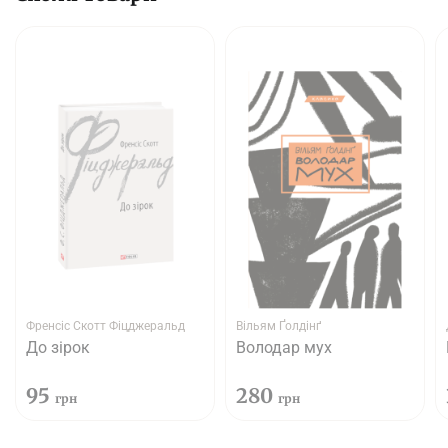
Френсіс Скотт Фіцджеральд
Вільям Ґолдінґ
До зірок
Володар мух
95
280
грн
грн