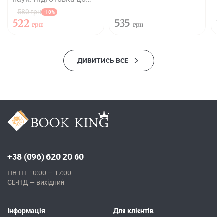
років
школи
580 грн
-10%
522
535
грн
грн
ДИВИТИСЬ ВСЕ
+38 (096) 620 20 60
ПН-ПТ 10:00 — 17:00
СБ-НД — вихідний
Інформація
Для клієнтів