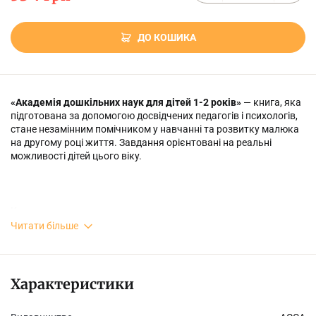
ДО КОШИКА
«Академія дошкільних наук для дітей 1-2 років»
— книга, яка
підготована за допомогою досвідчених педагогів і психологів,
стане незамінним помічником у навчанні та розвитку малюка
на другому році життя. Завдання орієнтовані на реальні
можливості дітей цього віку.
Книга:
Читати більше
- допоможе розвинути пам’ять, уяву, увагу, мовлення і логіку
дитини;
- навчить малюка малювати долоньками та пальчиками, що
Характеристики
сприятиме розвитку дрібної моторики.