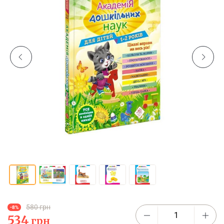
580 грн
-8%
534
грн