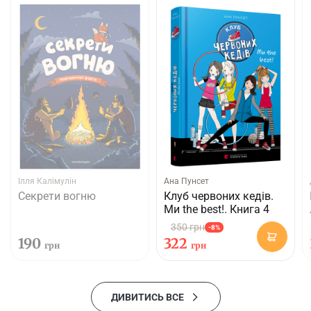
Ілля Калімулін
Ана Пунсет
Секрети вогню
Клуб червоних кедів.
Ми the best!. Книга 4
350 грн
-8%
190
322
грн
грн
ДИВИТИСЬ ВСЕ