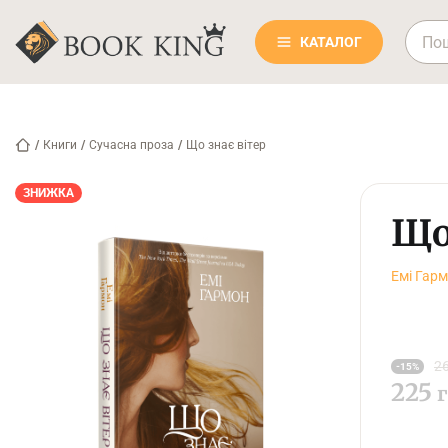
КАТАЛОГ
/
Книги
/
Сучасна проза
/
Що знає вітер
ЗНИЖКА
Що
Емі Гар
26
-15%
225
г