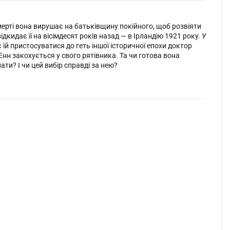
смерті вона вирушає на батьківщину покійного, щоб розвіяти
дкидає її на вісімдесят років назад — в Ірландію 1921 року. У
 їй пристосуватися до геть іншої історичної епохи доктор
Енн закохується у свого рятівника. Та чи готова вона
ти? І чи цей вибір справді за нею?