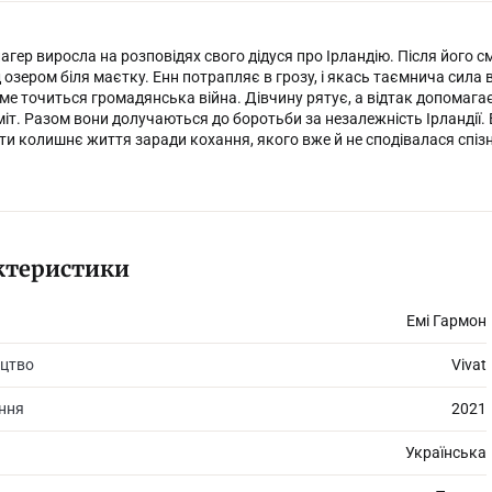
агер виросла на розповідях свого дідуся про Ірландію. Після його 
 озером біля маєтку. Енн потрапляє в грозу, і якась таємнича сила ві
аме точиться громадянська війна. Дівчину рятує, а відтак допомагає
іт. Разом вони долучаються до боротьби за незалежність Ірландії. 
ти колишнє життя заради кохання, якого вже й не сподівалася спізна
ктеристики
Емі Гармон
цтво
Vivat
ання
2021
Українська