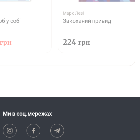
Марк Леві
б у собі
Закоханий привид
224
грн
грн
Ми в соц.мережах