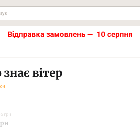
Відправка замовлень — 10 серпня
 знає вітер
мон
5 грн
рн