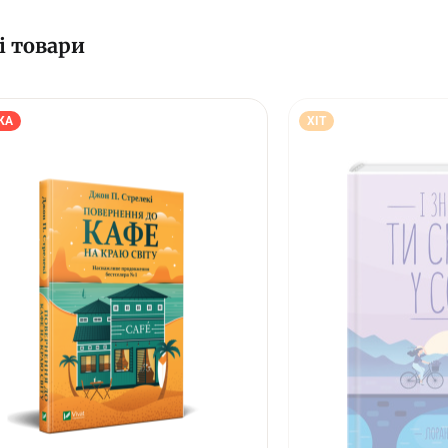
і товари
КА
ХІТ