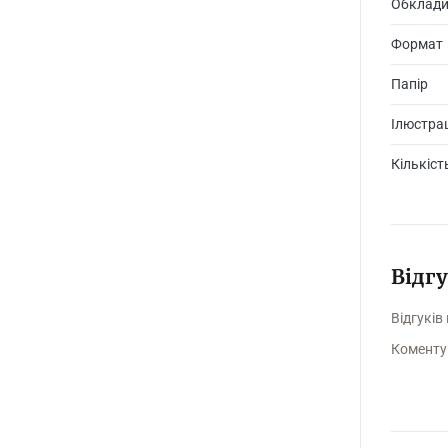
Обклад
Формат
Папір
Ілюстрац
Кількіст
Відг
Відгуків
Коменту