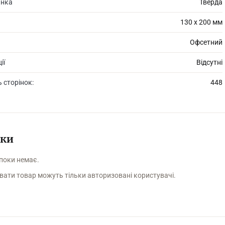
инка
Тверда
130 х 200 мм
Офсетний
ії
Відсутні
ь сторінок:
448
уки
 поки немає.
вати товар можуть тільки авторизовані користувачі.