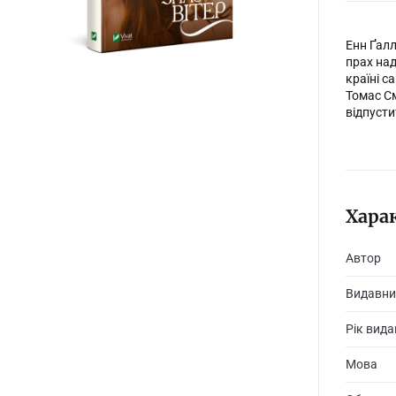
Енн Ґалл
прах над
країні с
Томас См
відпусти
Хара
Автор
Видавни
Рік вид
Мова