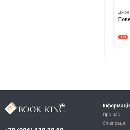
Джон 
Пове
-15%
Інформаці
Про нас
Співпраця