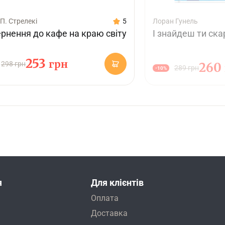
П. Стрелекі
5
Лоран Гунель
рнення до кафе на краю світу
І знайдеш ти скар
253
грн
298 грн
260
289 грн
-10%
я
Для клієнтів
Оплата
Доставка