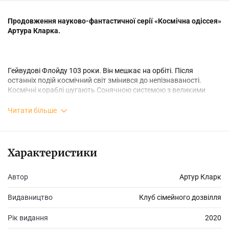
Продовження науково-фантастичної серії «Космічна одіссея»
Артура Кларка.
Гейвудові Флойду 103 роки. Він мешкає на орбіті. Після
останніх подій космічний світ змінився до непізнаваності.
Космічні кораблі шугають Сонячною системою з великими
швидкостями. Та жоден з них не ризикує зробити посадку на
Європі, супутнику Юпітера-Люцифера. Інопланетна цивілізація,
Читати більше
яка перетворила цілу планету на друге Сонце, лишила
попередження людству: «Ніколи не намагайтеся висадитися на
Європі». Під час дослідження комети Галлея Флойд отримує
тривожне повідомлення: корабель «Ґалексі» зробив вимушену
Характеристики
посадку на Європі. На борту судна — онук Флойда. Гейвуд
розуміє: якщо ніхто не врятує команду, то загибель чекає на
Автор
Артур Кларк
все людство. Бо ті, що зробили так з Юпітером, не
попереджатимуть двічі.
Видавництво
Клуб сімейного дозвілля
Рік видання
2020