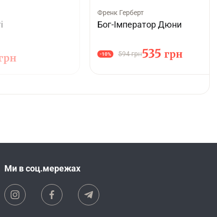
Френк Герберт
і
Бог-Імператор Дюни
535
грн
594 грн
-10%
грн
Ми в соц.мережах