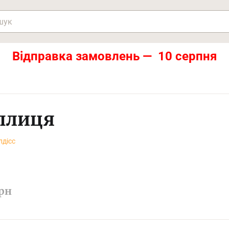
Відправка замовлень — 10 серпня
плиця
лдісс
рн