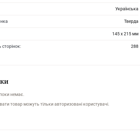
Українська
инка
Тверда
145 х 215 мм
ь сторінок:
288
уки
 поки немає.
вати товар можуть тільки авторизовані користувачі.