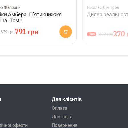
р Желязни
Ніколас Дімітров
іки Амбера. П’ятикнижжя
Дилер реальност
іна. Том 1
791
грн
879 грн
270
300 грн
-10%
я
Для клієнтів
Оплата
Доставка
лічної оферти
Повернення