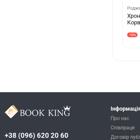
Родже
Хрон
Корв
-10%
Інформаці
Про нас
Співпраця
+38 (096) 620 20 60
Договір пуб