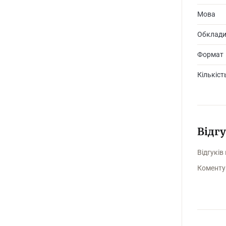
Мова
Обклад
Формат
Кількіст
Відг
Відгуків
Коменту