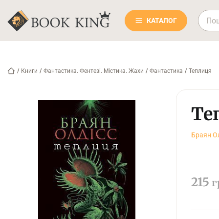
КАТАЛОГ
/
Книги
/
Фантастика. Фентезі. Містика. Жахи
/
Фантастика
/
Теплиця
Те
Браян О
215
г