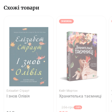
Схожі товари
ЗНИЖКА
Елізабет Страут
Кейт Мортон
І знов Олівія
Хранителька таємниці
256 грн
-10%