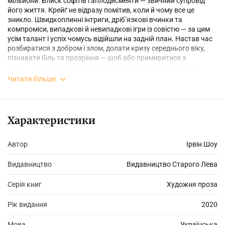
мільйони. Блиск софітів і аплодисменти — звичний супровід
його життя. Крейґ не відразу помітив, коли й чому все це
зникло. Швидкоплинні інтриги, дріб’язкові вчинки та
компроміси, випадкові й невипадкові ігри із совіс­тю — за цим
усім талант і успіх чомусь відійшли на задній план. Настав час
розбиратися з добром і злом, долати кризу середнього віку,
пізнавати біль та прозріння — щоб або примиритися з
реальним станом речей, або почати все із чистого аркуша.
Читати більше
Характеристики
Автор
Ірвін Шоу
Видавництво
Видавництво Старого Лева
Серія книг
Художня проза
Рік видання
2020
Мова
Українська