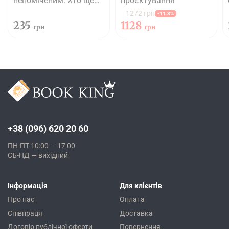
непоміченим. Хто ще
проєктування
читає ваші імейли?
1272 грн
-11.3%
235
1128
грн
грн
+38 (096) 620 20 60
ПН-ПТ 10:00 — 17:00
СБ-НД — вихідний
Інформація
Для клієнтів
Про нас
Оплата
Співпраця
Доставка
Договір публічної оферти
Повернення