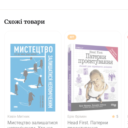
Схожі товари
ХІТ
Кевін Митник
Ерік Фрімен
5
Мистецтво залишатися
Head First. Патерни