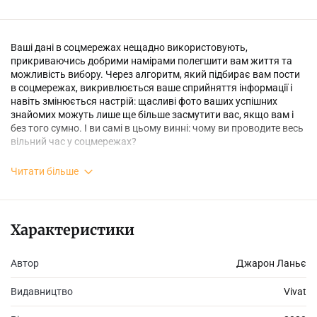
Ваші дані в соцмережах нещадно використовують,
прикриваючись добрими намірами полегшити вам життя та
можливість вибору. Через алгоритм, який підбирає вам пости
в соцмережах, викривлюється ваше сприйняття інформації і
навіть змінюється настрій: щасливі фото ваших успішних
знайомих можуть лише ще більше засмутити вас, якщо вам і
без того сумно. І ви самі в цьому винні: чому ви проводите весь
вільний час у соцмережах?
Читати більше
Автор цієї книжки Джарон Ланьє наводить альтернативний
спосіб ефективно використовувати нові технології та
позбутися залежності від сповіщень, лайків і решти
дофамінових гачків. А ще розповідає, як бути «котиком», —
Характеристики
незалежним і свідомим.
Автор
Джарон Ланьє
Видавництво
Vivat