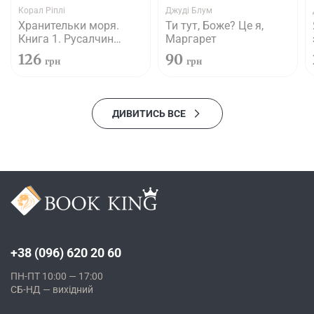
Корал Ріплі
Джуді Блум
Хранительки моря.
Ти тут, Боже? Це я,
Книга 1. Русалчин
Маргарет
дельфін
126
90
грн
грн
ДИВИТИСЬ ВСЕ
+38 (096) 620 20 60
ПН-ПТ 10:00 — 17:00
СБ-НД — вихідний