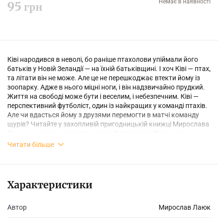
Немає в наявності
95
грн
Ківі народився в неволі, бо раніше птахолови упіймали його
батьків у Новій Зеландії — на їхній батьківщині. І хоч Ківі — птах,
та літати він не може. Але це не перешкоджає втекти йому із
зоопарку. Адже в нього міцні ноги, і він надзвичайно прудкий.
Життя на свободі може бути і веселим, і небезпечним. Ківі —
перспективний футболіст, один із найкращих у команді птахів.
Але чи вдасться йому з друзями перемогти в матчі команду
щурів? Читайте у захопливій пригодницькій книжці Мирослава
Лаюка з чудовими ілюстраціями Ростислава Попського.
Читати більше
Характеристики
Автор
Мирослав Лаюк