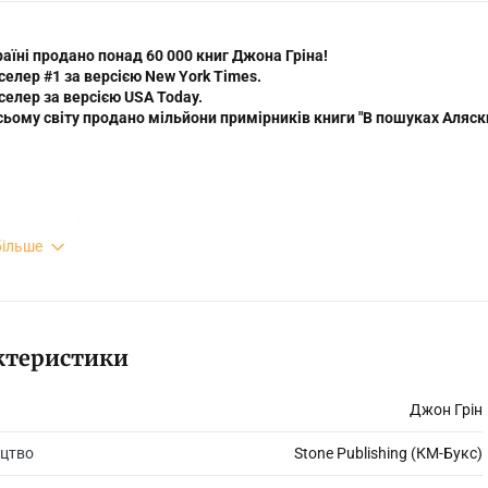
раїні продано понад 60 000 книг Джона Гріна!
селер #1 за версією New York Times.
селер за версією USA Today.
сьому світу продано мільйони примірників книги "В пошуках Аляски
олтеру набридло безпечне домашнє існування. Все його життя — це 
видатних людей ще більше змушує його праг-нути отого «великого 
більше
, до божевільної втечі. Й тоді на його шляху постає Аляска Янг. Пр
на й неймовірно приваблива Аляска Янг. Вона сама — ціла подія. Во
го серце. Відтепер ніколи вже не буде, як раніше.
ктеристики
Джон Грін
цтво
Stone Publishing (КМ-Букс)