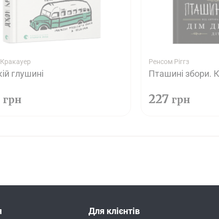
Кракауер
Ренсом Ріггз
кій глушині
Пташині збори. К
0
227
грн
грн
я
Для клієнтів