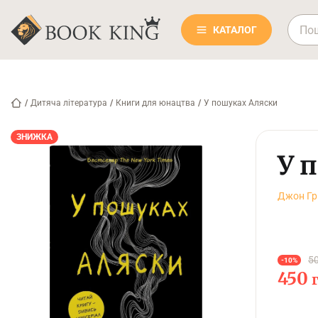
КАТАЛОГ
/
Дитяча література
/
Книги для юнацтва
/
У пошуках Аляски
ЗНИЖКА
У 
Джон Гр
50
-10%
450