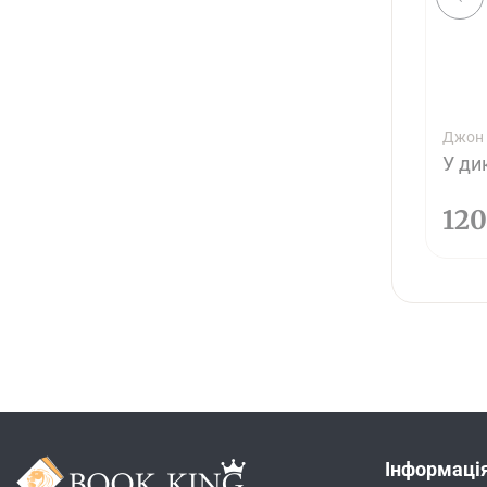
Джон 
У ди
12
Інформаці