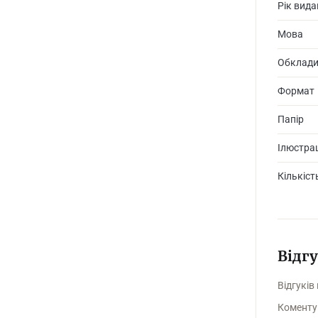
Рік вид
Мова
Обклад
Формат
Папір
Ілюстрац
Кількіст
Відг
Відгуків
Коменту