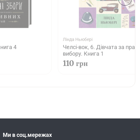
Лінда Ньюбері
нига 4
Челсі-вок, 6. Дівчата за прав
вибору. Книга 1
110
грн
Ми в соц.мережах