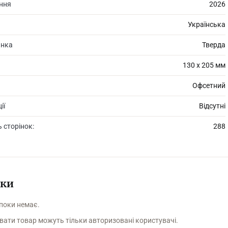
ання
2026
Українська
инка
Тверда
130 х 205 мм
Офсетний
ії
Відсутні
ь сторінок:
288
уки
 поки немає.
вати товар можуть тільки авторизовані користувачі.