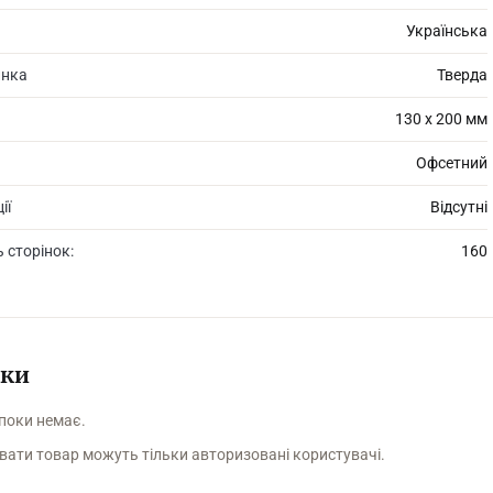
Українська
инка
Тверда
130 х 200 мм
Офсетний
ії
Відсутні
ь сторінок:
160
уки
 поки немає.
вати товар можуть тільки авторизовані користувачі.