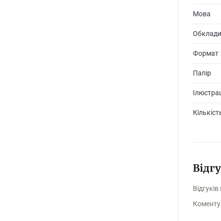
Мова
Обклад
Формат
Папір
Ілюстрац
Кількіст
Відг
Відгуків
Коменту