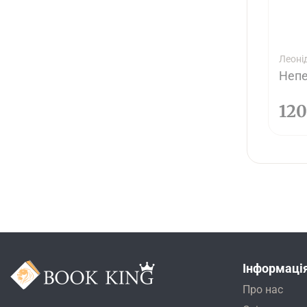
Леоні
Непе
12
Інформаці
Про нас