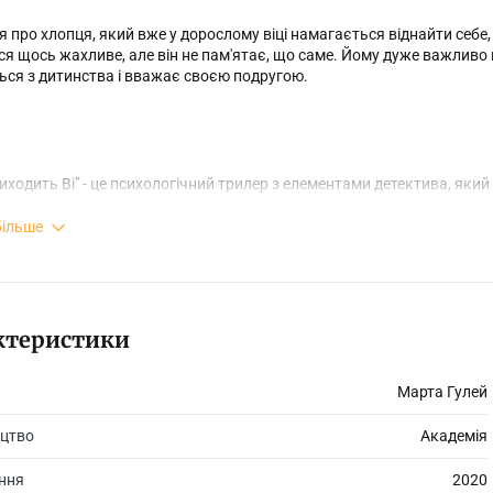
ія про хлопця, який вже у дорослому віці намагається віднайти себе, з
я щось жахливе, але він не пам'ятає, що саме. Йому дуже важливо все 
ься з дитинства і вважає своєю подругою.
иходить Ві" - це психологічний трилер з елементами детектива, який
 героєм ми поступово розплутуємо загадку його життя, розкриваючи
ному і сімнадцятирічному віці, - саме тоді у житті головного героя с
більше
ія важка і сумна. Вона піднімає кілька дуже важливих тем, таких як 
ктеристики
 зрозуміти своїх дітей, психічні хвороби і розлади.
Марта Гулей
цтво
Академія
ання
2020