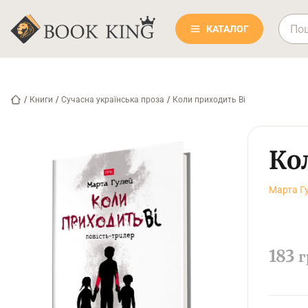
КАТАЛОГ
/
Книги
/
Сучасна українська проза
/
Коли приходить Ві
Ко
Марта Г
183
г