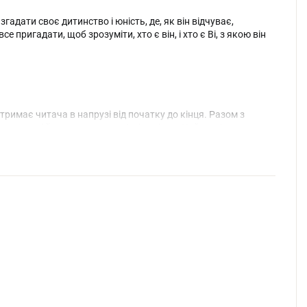
гадати своє дитинство і юність, де, як він відчуває,
пригадати, щоб зрозуміти, хто є він, і хто є Ві, з якою він
 тримає читача в напрузі від початку до кінця. Разом з
 деталі його минулого в різні періоди. Найчастіше в
талися переламні моменти.
насильство в сім'ї, булінг, знущання, не бажання батьків