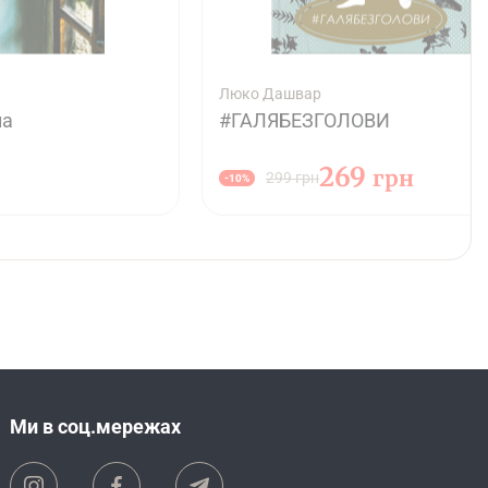
Люко Дашвар
ла
#ГАЛЯБЕЗГОЛОВИ
269
грн
299 грн
-10%
Ми в соц.мережах