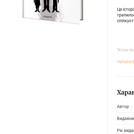
Це істор
трапилос
спілкуєт
"Коли пр
головним
п'ятиріч
Читати 
Це істор
Хара
почути і
Автор
Видавни
Рік вид