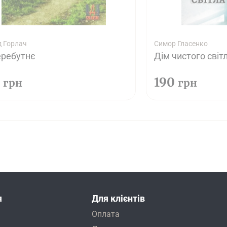
д Горлач
Симор Гласенко
ребутнє
Дім чистого світ
0
190
грн
грн
я
Для клієнтів
Оплата