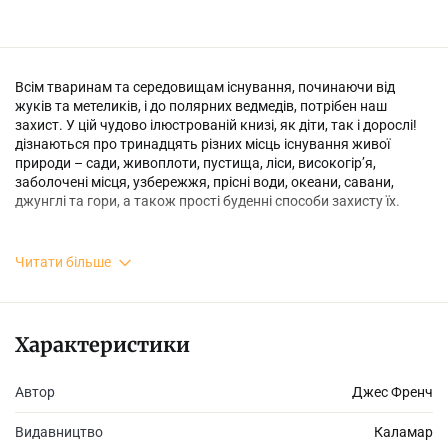
Всім тваринам та середовищам існування, починаючи від
жуків та метеликів, і до полярних ведмедів, потрібен наш
захист. У цій чудово ілюстрованій книзі, як діти, так і дорослі!
дізнаються про тринадцять різних місць існування живої
природи – сади, живоплоти, пустища, ліси, високогір’я,
заболочені місця, узбережжя, прісні води, океани, савани,
джунглі та гори, а також прості буденні способи захисту їх.
Читати більше
Виявляється, допомогти їжачкам у власному саду дуже
просто. Треба лише трохи креативності. Книга складається з
низки корисних лайфхаків, відкривши які та впроваджуючи в
житті, можна досягти значного прориву в охороні
Характеристики
навколишнього середовища.
Автор
Джес Френч
Видавництво
Каламар