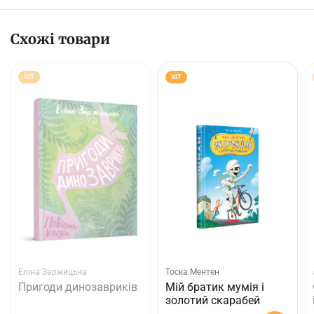
Схожі товари
ХІТ
ХІТ
Еліна Заржицька
Тоска Ментен
Пригоди динозавриків
Мій братик мумія і
золотий скарабей