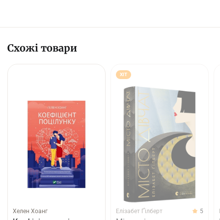
Схожі товари
ХІТ
Хелен Хоанг
Елізабет Ґілберт
5