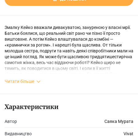
Змалку Кейко вважали дивакуватою, зануреною у власні мрії.
Батьки боялися, що реальний світ рано чи пізно її просто
виштовхне. А потім Кейко влаштувалася до комбіні —
«крамнички за рогом». І нарешті була щаслива. От тільки
молодша сестра, подруги та навіть деякі співробітники мали на
це інший погляд. Як може бути щасливою тридцятишестирічна
самотня жінка, весь час віддаючи роботі? Кейко щиро не
тямить, як поводитися в цьому світі. І коли в її житті
з’являється він, усі полегшено зітхають. Бо тепер Кейко
нарешті стане «нормальною». Її вибір простий: жити для інших
Читати більше
або для самої себе…
Характеристики
Автор
Саяка Мурата
Видавництво
Vivat