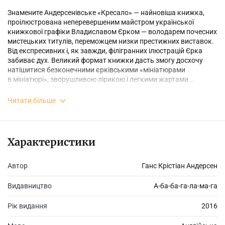
Знамените Андерсенівське «Кресало» — найновіша книжка,
проілюстрована неперевершеним майстром української
книжкової графіки Владиславом Єрком — володарем почесних
мистецьких титулів, переможцем низки престижних виставок.
Від експресивних і, як завжди, філігранних ілюстрацій Єрка
забиває дух. Великий формат книжки дасть змогу досхочу
натішитися безконечними єрківськими «мініатюрами
в мініатюрі», зворушливою лірикою і легкими жартами...
Оригінали робіт (окрім двох «недоторканих») розметені
вітчизнями і закордонними колекціонерами ще до появи
Читати більше
книжки...
Характеристики
Автор
Ганс Крістіан Андерсен
Видавництво
А-ба-ба-га-ла-ма-га
Рік видання
2016