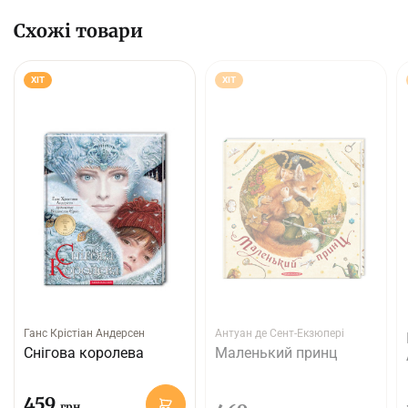
Схожі товари
ХІТ
ХІТ
Ганс Крістіан Андерсен
Антуан де Сент-Екзюпері
Снігова королева
Маленький принц
459
грн