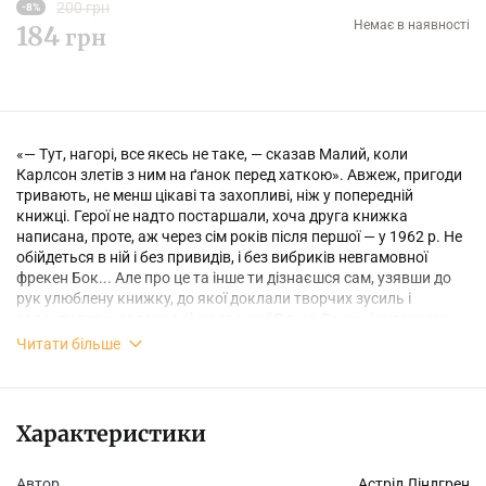
200 грн
-8%
Немає в наявності
184
грн
«— Тут, нагорі, все якесь не таке, — сказав Малий, коли
Карлсон злетів з ним на ґанок перед хаткою». Авжеж, пригоди
тривають, не менш цікаві та захопливі, ніж у попередній
книжці. Герої не надто постаршали, хоча друга книжка
написана, проте, аж через сім років після першої — у 1962 р. Не
обійдеться в ній і без привидів, і без вибриків невгамовної
фрекен Бок... Але про це та інше ти дізнаєшся сам, узявши до
рук улюблену книжку, до якої доклали творчих зусиль і
таланту перекладачка зі шведської Ольга Сенюк і художник
Арсен Джанік’ян.
Читати більше
Характеристики
Автор
Астрід Ліндгрен