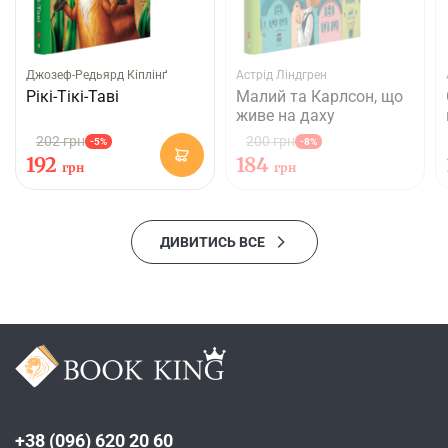
Джозеф-Редьярд Кіплінґ
Астрід Ліндгрен
Рікі-Тікі-Таві
Малий та Карлсон, що
живе на даху
202 грн
200 грн
-5%
-8%
192
184
грн
грн
ДИВИТИСЬ ВСЕ
+38 (096) 620 20 60