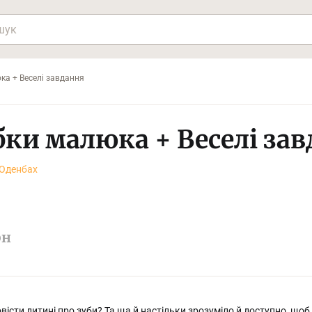
ка + Веселі завдання
бки малюка + Веселі за
 Оденбах
рн
вісти дитині про зуби? Та ща й настільки зрозуміло й доступно, щоб