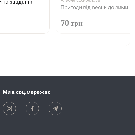
Альона Схейбалова
и та завдання
Пригоди від весни до зими
70
грн
Ми в соц.мережах