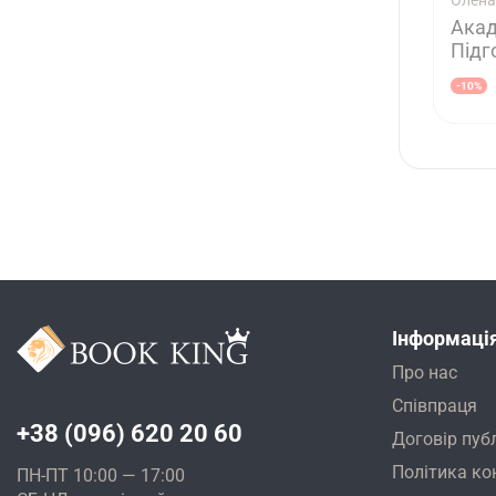
Олена
Акад
Підг
-10%
Інформаці
Про нас
Співпраця
+38 (096) 620 20 60
Договір пуб
Політика ко
ПН-ПТ 10:00 — 17:00