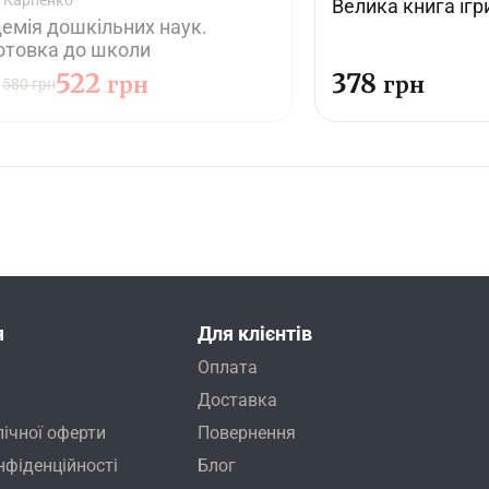
 Карпенко
Велика книга ігр
емія дошкільних наук.
отовка до школи
522
378
грн
грн
580 грн
я
Для клієнтів
Оплата
Доставка
лічної оферти
Повернення
нфіденційності
Блог