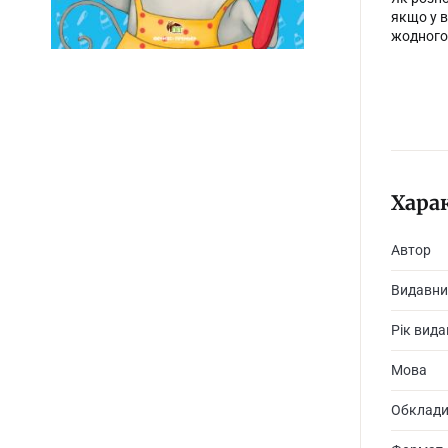
якщо у в
жодного
Хара
Автор
Видавни
Рік вид
Мова
Обклад