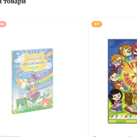
і товари
КА
ХІТ