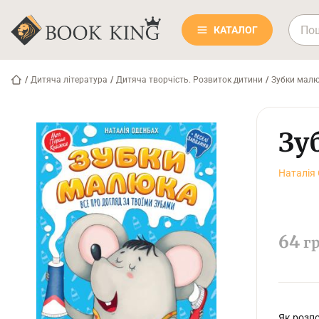
КАТАЛОГ
/
Дитяча література
/
Дитяча творчість. Розвиток дитини
/
Зубки малю
Зу
Наталія
64
г
Як розпо