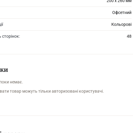
200 х 260 мм
Офсетний
ії
Кольорові
ь сторінок:
48
уки
 поки немає.
вати товар можуть тільки авторизовані користувачі.