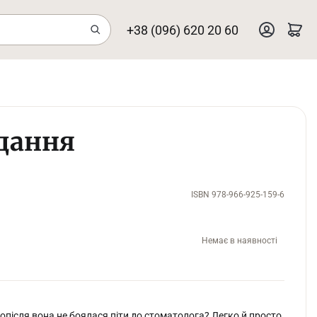
+38 (096) 620 20 60
вдання
ISBN 978-966-925-159-6
Немає в наявності
 опісля вона не боялася піти до стоматолога? Легко й просто,