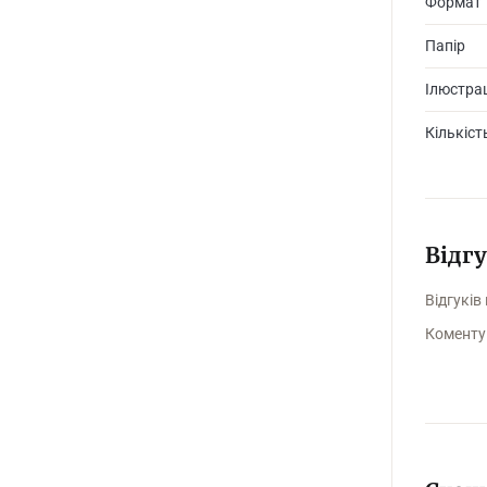
Формат
Папір
Ілюстрац
Кількіст
Відг
Відгуків
Коменту