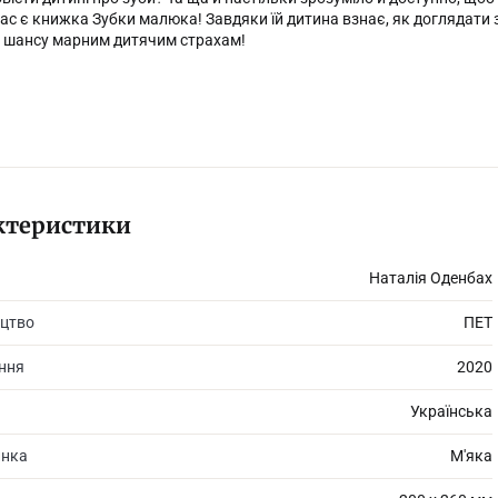
ас є книжка Зубки малюка! Завдяки їй дитина взнає, як доглядати з
 шансу марним дитячим страхам!
ктеристики
Наталія Оденбах
цтво
ПЕТ
ання
2020
Українська
инка
М'яка