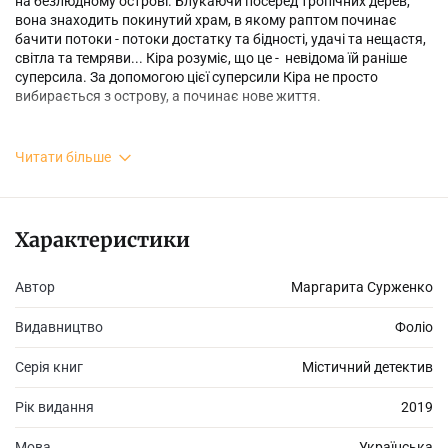
на безлюдному острові. Блукаючи посеред тропічних дерев,
вона знаходить покинутий храм, в якому раптом починає
бачити потоки - потоки достатку та бідності, удачі та нещастя,
світла та темряви... Кіра розуміє, що це - невідома їй раніше
суперсила. За допомогою цієї суперсили Кіра не просто
вибирається з острову, а починає нове життя.
Читати більше
Через кілька років, ставши відомою письменницею, вона
виходить заміж за улюбленого чоловіка, але з часом
виявляється, що її успіхи не всім подобаються, заздрість до її
таланту призводить до того, що дехто хоче присвоїти її
Характеристики
недописану книгу і взагалі… вбити її. Чи допоможе Кірі її
суперсила? Чи врятують потоки?..
Автор
Маргарита Сурженко
Видавництво
Фоліо
Серія книг
Містичний детектив
Рік видання
2019
Мова
Українська