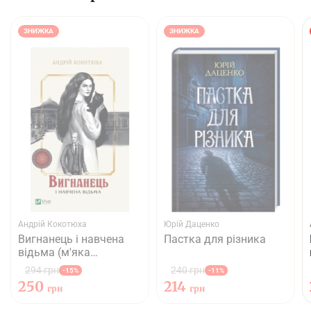
ЗНИЖКА
ЗНИЖКА
Андрій Кокотюха
Юрій Даценко
Вигнанець і навчена
Пастка для різника
відьма (м'яка
обкладинка)
294 грн
240 грн
-15%
-11%
250
214
грн
грн