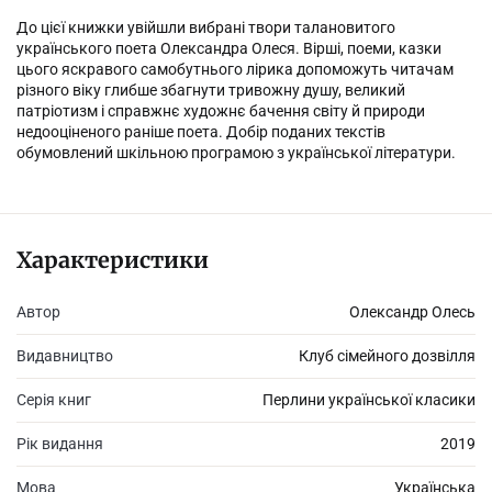
До цієї книжки увійшли вибрані твори талановитого
українського поета Олександра Олеся. Вірші, поеми, казки
цього яскравого самобутнього лірика допоможуть читачам
різного віку глибше збагнути тривожну душу, великий
патріотизм і справжнє художнє бачення світу й природи
недооціненого раніше поета. Добір поданих текстів
обумовлений шкільною програмою з української літератури.
Характеристики
Автор
Олександр Олесь
Видавництво
Клуб сімейного дозвілля
Серія книг
Перлини української класики
Рік видання
2019
Мова
Українська