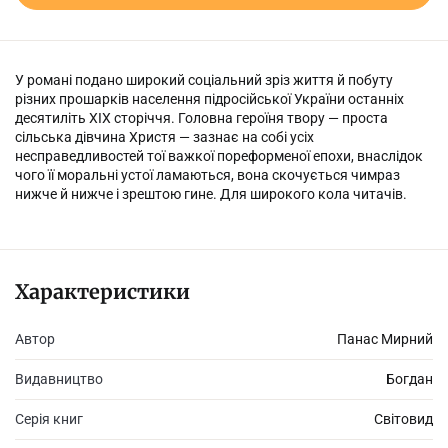
У романі подано широкий соціальний зріз життя й побуту
різних прошарків населення підросійської України останніх
десятиліть ХІХ сторіччя. Головна героїня твору — проста
сільська дівчина Христя — зазнає на собі усіх
несправедливостей тої важкої пореформеної епохи, внаслідок
чого її моральні устої ламаються, вона скочується чимраз
нижче й нижче і зрештою гине. Для широкого кола читачів.
Характеристики
Автор
Панас Мирний
Видавництво
Богдан
Серія книг
Світовид