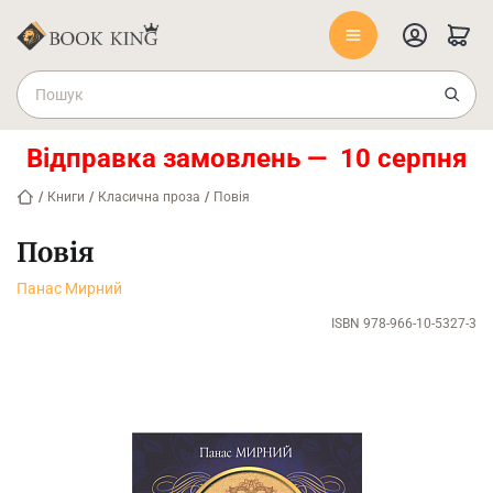
Відправка замовлень — 10 серпня
/
Книги
/
Класична проза
/
Повія
Повія
Панас Мирний
ISBN 978-966-10-5327-3