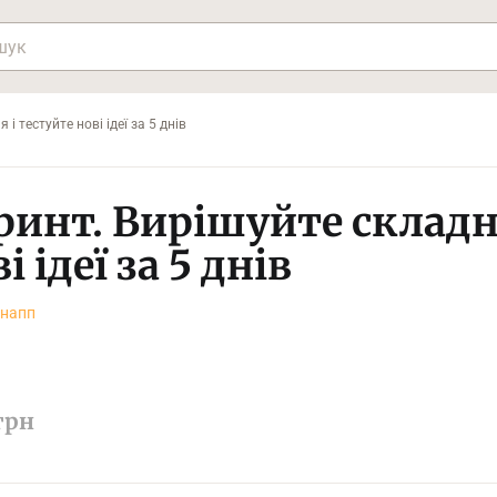
і тестуйте нові ідеї за 5 днів
ринт. Вирішуйте складні
і ідеї за 5 днів
напп
грн