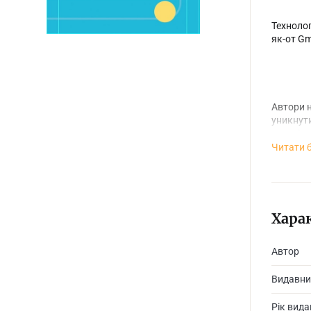
Технолог
як-от Gm
Автори н
уникнути
організац
Читати 
Хара
Автор
Видавни
Рік вид