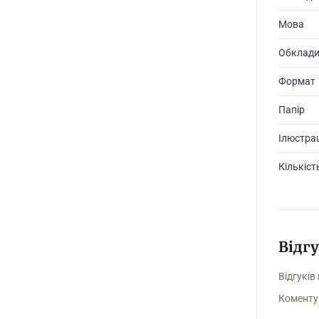
Мова
Обклад
Формат
Папір
Ілюстрац
Кількіст
Відг
Відгуків
Коменту