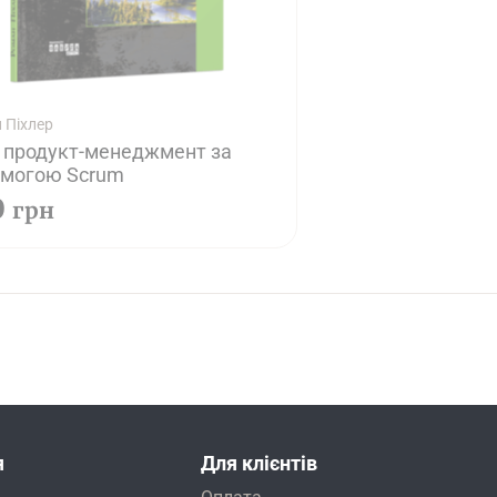
 Піхлер
e продукт-менеджмент за
могою Scrum
0
грн
я
Для клієнтів