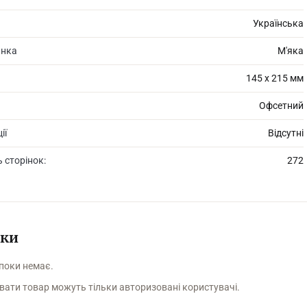
Українська
инка
М'яка
145 х 215 мм
Офсетний
ії
Відсутні
ь сторінок:
272
уки
 поки немає.
вати товар можуть тільки авторизовані користувачі.