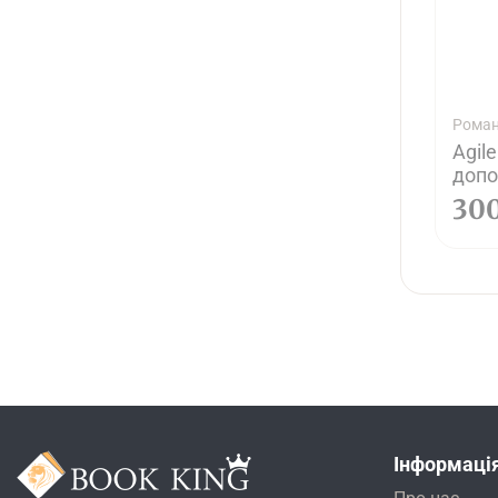
Роман
Agil
допо
30
Інформаці