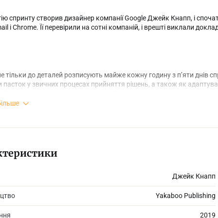
ію спринту створив дизайнер компанії Google Джейк Кнапп, і спочатк
ail i Chrome. Її перевірили на сотні компаній, і врешті виклали докл
е тільки до деталей розписують майже кожну годину з п’яти днів сп
 пасток у звичних процесах прийняття рішень, а також як адаптуват
ії і навіть університетської аудиторії.
більше
ктеристики
Джейк Кнапп
цтво
Yakaboo Publishing
ання
2019