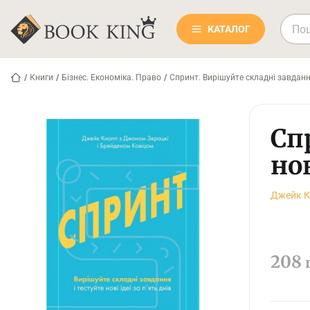
КАТАЛОГ
/
Книги
/
Бізнес. Економіка. Право
/
Спринт. Вирішуйте складні завдання 
Сп
нов
Джейк К
208