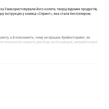
у її використовували його колеги, творці відомих продуктів,
адну інструкцію у книжці «Спринт», яка стала бестселером.
ринту, а й пояснюють, чому не працює брейнстормінг, як
и технологію спринту для будь-якої компанії, неприбуткової