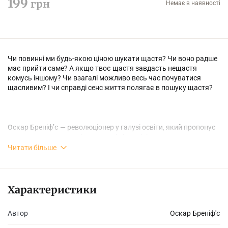
199
грн
Немає в наявності
Чи повинні ми будь-якою ціною шукати щастя? Чи воно радше
має прийти саме? А якщо твоє щастя завдасть нещастя
комусь іншому? Чи взагалі можливо весь час почуватися
щасливим? І чи справді сенс життя полягає в пошуку щастя?
Оскар Бреніф’є — революціонер у галузі освіти, який пропонує
дорослим не давати дітям готові відповіді, а змалечку
розвивати в них здатність думати, аналізувати та знаходити
Читати більше
відповіді самостійно. У його книжках багато запитань — вони
спонукають відмовитися від шаблонних відповідей,
дозволяють бачити різноманіття світу, не боятися думати
інакше. Влучні запитання не лише розвивають мислення, а й
Характеристики
учать чути інших, допомагають батькам і дітям порозумітися.
Автор
Оскар Бреніф'є