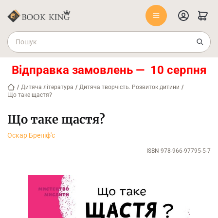
Відправка замовлень — 10 серпня
/
Дитяча література
/
Дитяча творчість. Розвиток дитини
/
Що таке щастя?
Що таке щастя?
Оскар Бреніф'є
ISBN 978-966-97795-5-7