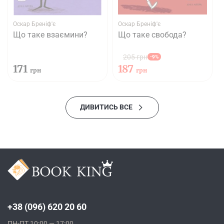
Оскар Бреніф'є
Оскар Бреніф'є
Що таке взаємини?
Що таке свобода?
205 грн
-9%
171
187
грн
грн
ДИВИТИСЬ ВСЕ
+38 (096) 620 20 60
ПН-ПТ 10:00 — 17:00