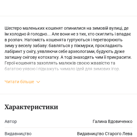
Шестеро маленьких кошенят опинилися на зимовій вулиці, де
їм холодно й голодно... Але вони не з тих, хто скиглить і впадає
в розпач. Натомість кошенята гуртуються і перетворюють
зиму у веселу забаву: бавляться у піжмурки, прокладають
лабіринт у снігу, уявляючи себе археологами, будують дуже
затишну снігову котохатку. А тоді знаходять чим її прикрасити.
Герої-кошенята захоплять малюків своєю жвавістю та
багатою уявою і підкажуть чимало ідей для зимових ігор.
Читати більше
Книжка-картинка Галини Вдовиченко і Наталки Гайди — це
історія для малят про справжню дружбу і новорічні дива. Адже
невдовзі кошенята знайдуть собі велику котячу родину – і це
Характеристики
вже будуть пригоди 36 і 6 котів.
Автор
Галина Вдовиченко
Видавництво
Видавництво Старого Лева