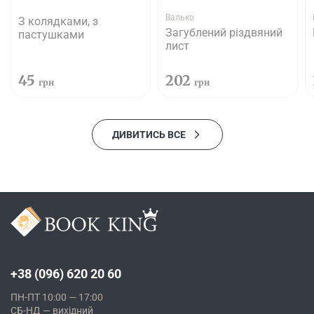
Валько
З колядками, з
Загублений різдвяний
пастушками
лист
45
202
грн
грн
ДИВИТИСЬ ВСЕ
+38 (096) 620 20 60
ПН-ПТ 10:00 — 17:00
СБ-НД — вихідний