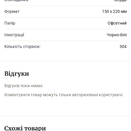
Я підводився і йшов до вікна. Воно розчахувалося, і Арканум
мене втягував у себе, засмоктував і впорядковував моє життя.
Формат
150 х 220 мм
Папір
Офсетний
Арканумська мова пробивалася крізь мою, наче стебла трав
Ілюстрації
Чорно-білі
крізь пісок, проламувала пам’ять, зливалася з моєю. Я
переставав розрізняти, де моя мова, а де арканумська.
Кількість сторінок:
304
В Арканумі я чувся безпечно».
Відгуки
Відгуків поки немає.
Коментувати товар можуть тільки авторизовані користувачі.
Схожі товари