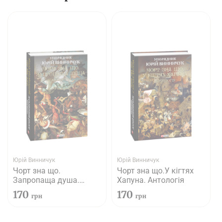
Юрій Винничук
Юрій Винничук
Чорт зна що.
Чорт зна що.У кігтях
Запропаща душа.
Хапуна. Антологія
Антологія
170
170
грн
грн