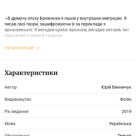
«В дрімучу епоху Брежнєва я пішов у внутрішню еміграцію. Я
писав свої твори, зашифровуючи їх за переклади з
арканумської. Я вигадав країну Арканум, вигадав авторів, які
там начебто жили й творили.
Читати більше
А поволі Арканум став пробиватися у мої сни. Я жив в
Арканумі, сни про Арканум затоплювали мене. Я чекав ночі,
щоб жити. Удень життя не було. Удень був страх.
Характеристики
Автор
Юрій Винничук
Люди з Аркануму чекали на мене. Якщо я затримувався,
Видавництво
Фоліо
посилали гінців на конях і стукали мені у вікно. Стукали
перснями на пальцях, руків’ями мечів, стукали гілками і вітром,
Рік видання
2019
стукали пташками і хрущами, кликали всіма мовами і
голосами.
Мова
Українська
Обкладинка
Тверда