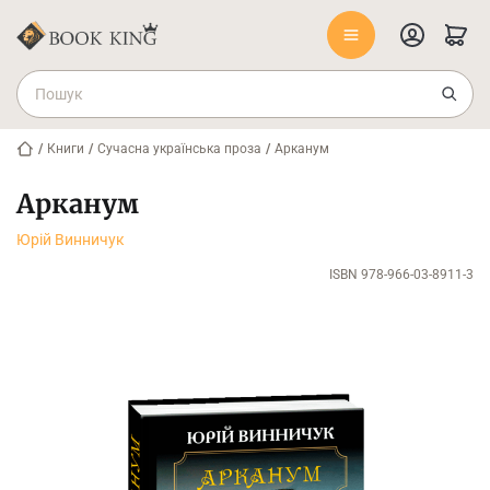
/
Книги
/
Сучасна українська проза
/
Арканум
Арканум
Юрій Винничук
ISBN 978-966-03-8911-3