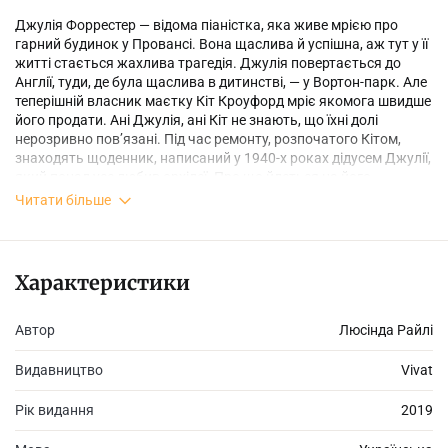
Джулія Форрестер — відома піаністка, яка живе мрією про
гарний будинок у Провансі. Вона щаслива й успішна, аж тут у її
житті стається жахлива трагедія. Джулія повертається до
Англії, туди, де була щаслива в дитинстві, — у Вортон-парк. Але
теперішній власник маєтку Кіт Кроуфорд мріє якомога швидше
його продати. Ані Джулія, ані Кіт не знають, що їхні долі
нерозривно пов’язані. Під час ремонту, розпочатого Кітом,
знаходять щоденник, написаний у 1940-х роках дідусем Джулії,
який понад усе любив орхідеї. Про що йдеться на його
сторінках? В історії двох сімей, розорених війною, Джулія
Читати більше
виявить темні секрети, що змінять її життя…
Характеристики
Автор
Люсінда Райлі
Видавництво
Vivat
Рік видання
2019