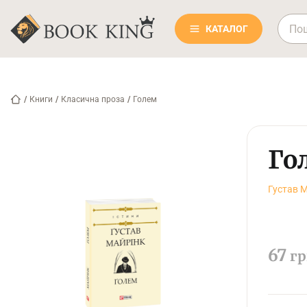
КАТАЛОГ
/
Книги
/
Класична проза
/
Голем
Го
Густав 
67
гр