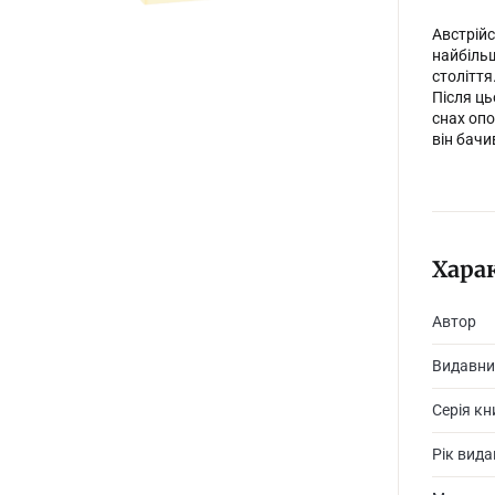
Австрійс
найбільш
століття
Після ць
снах опо
він бачи
Хара
Автор
Видавни
Серія кн
Рік вид