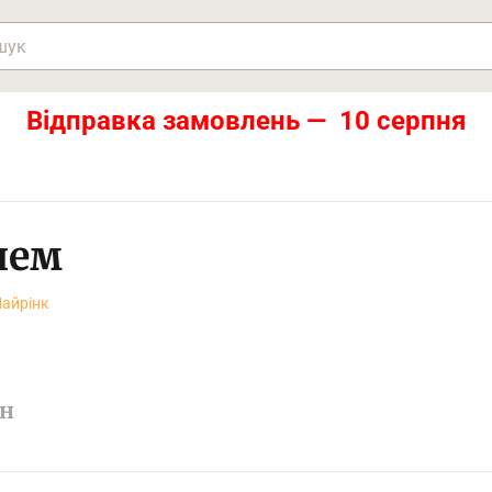
Відправка замовлень — 10 серпня
лем
Майрінк
н