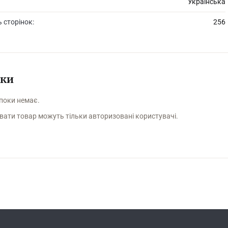
Українська
ь сторінок:
256
уки
 поки немає.
вати товар можуть тільки авторизовані користувачі.