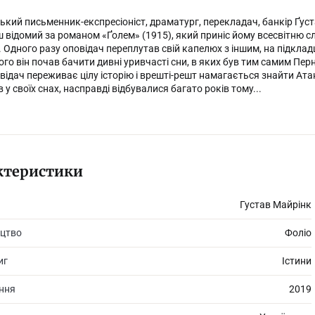
ький письменник-експресіоніст, драматург, перекладач, банкір Ґус
 відомий за романом «Ґолем» (1915), який приніс йому всесвітню с
. Одного разу оповідач переплутав свій капелюх з іншим, на підклад
ого він почав бачити дивні уривчасті сни, в яких був тим самим Пер
відач переживає цілу історію і врешті-решт намагається знайти Атана
в у своїх снах, насправді відбувалися багато років тому...
ктеристики
Густав Майрінк
цтво
Фоліо
иг
Істини
ання
2019