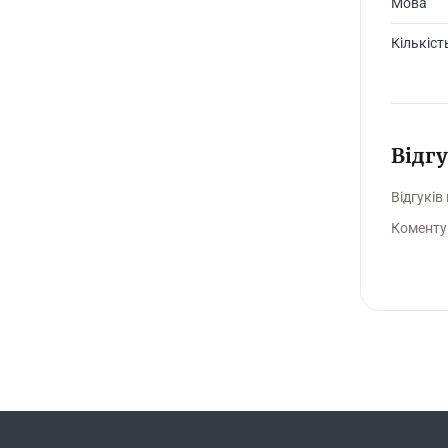
Мова
Кількіст
Відг
Відгуків
Коменту