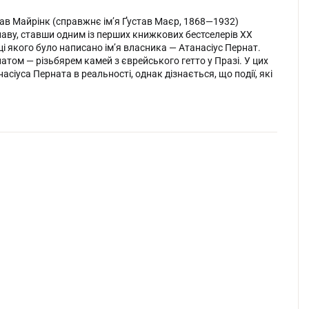
тав Майрінк (справжнє ім’я Ґустав Маєр, 1868—1932)
лаву, ставши одним із перших книжкових бестселерів ХХ
ці якого було написано ім’я власника — Атанасіус Пернат.
натом — різьбярем камей з єврейського гетто у Празі. У цих
сіуса Перната в реальності, однак дізнається, що події, які