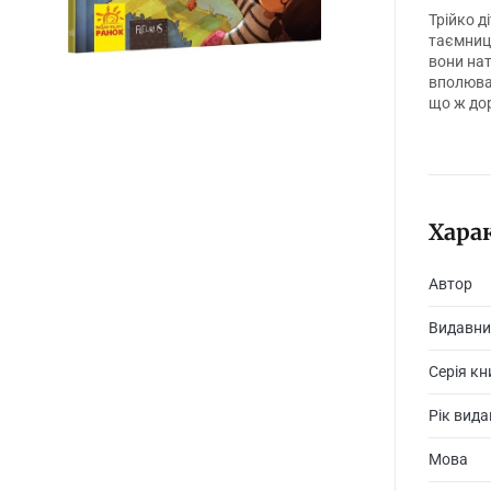
Трійко д
таємниці
вони нат
вполюва
що ж дор
Хара
Автор
Видавни
Серія кн
Рік вид
Мова