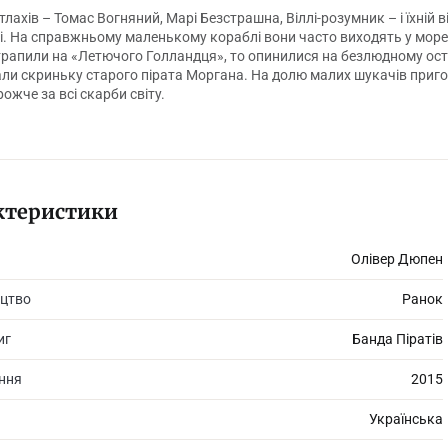
ітлахів – Томас Вогняний, Марі Безстрашна, Віллі-розумник – і їхні
. На справжньому маленькому кораблі вони часто виходять у море.
рапили на «Летючого Голландця», то опинилися на безлюдному остров
ли скриньку старого пірата Моргана. На долю малих шукачів приго
ожче за всі скарби світу.
ктеристики
Олівер Дюпен
цтво
Ранок
иг
Банда Піратів
ання
2015
Українська