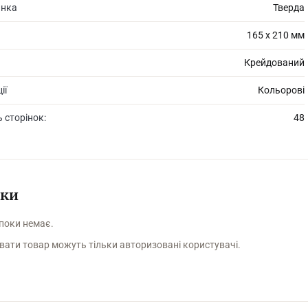
инка
Тверда
165 х 210 мм
Крейдований
ії
Кольорові
ь сторінок:
48
уки
 поки немає.
вати товар можуть тільки авторизовані користувачі.