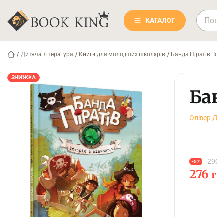
КАТАЛОГ
/
Дитяча література
/
Книги для молодших школярів
/
Банда Піратів. І
ЗНИЖКА
Бан
Олівер 
29
-5%
276
г