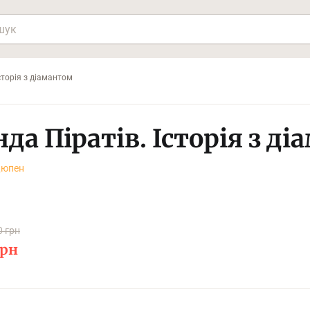
сторія з діамантом
да Піратів. Історія з д
Дюпен
0 грн
рн