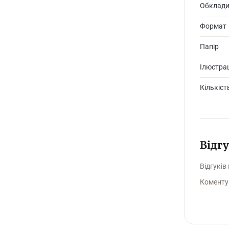
Обклад
Формат
Папір
Ілюстрац
Кількіст
Відг
Відгуків
Коменту