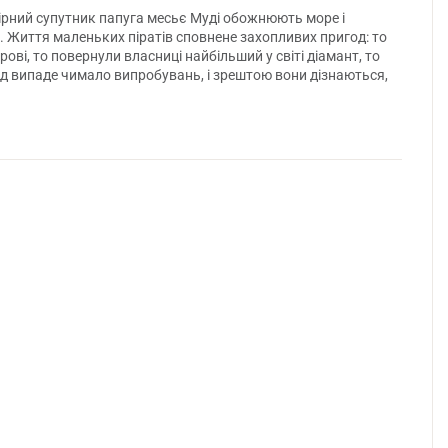
й вірний супутник папуга месьє Муді обожнюють море і
 Життя маленьких піратів сповнене захопливих пригод: то
і, то повернули власниці найбільший у світі діамант, то
д випаде чимало випробувань, і зрештою вони дізнаються,