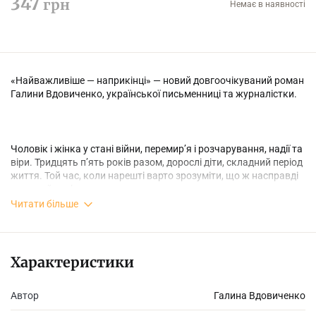
347
грн
Немає в наявності
«Найважливіше — наприкінці» — новий довгоочікуваний роман
Галини Вдовиченко, української письменниці та журналістки.
Чоловік і жінка у стані війни, перемир’я і розчарування, надії та
віри. Тридцять п’ять років разом, дорослі діти, складний період
життя. Той час, коли нарешті варто зрозуміти, що ж насправді
єднало й ро­з’єд­­нувало цих двох.
Читати більше
Це книжка про вміння прощати і співпереживати, не
розмінюватися на дрібниці і бути уважними одне до одного і до
Характеристики
себе, цінуючи кожну мить цього несамовито швидкоплинного
життя.
Автор
Галина Вдовиченко