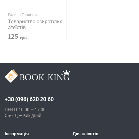
Галина Горицька
Товариство осиротілих
атеїстів
125
грн
+38 (096) 620 20 60
ПН-ПТ 10:00 — 17:00
СБ-НД — вихідний
Інформація
Для клієнтів