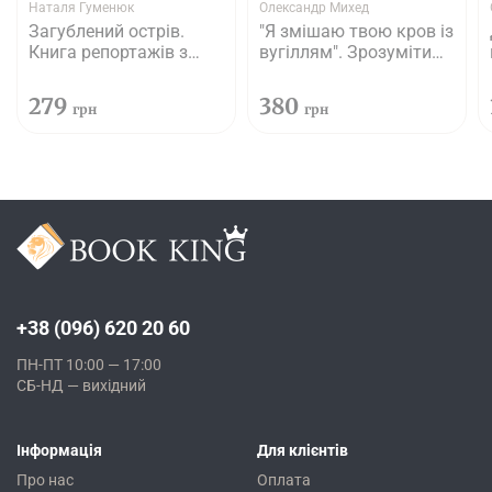
Наталя Гуменюк
Олександр Михед
Загублений острів.
"Я змішаю твою кров із
Книга репортажів з
вугіллям". Зрозуміти
окупованого Криму
український Схід
279
380
грн
грн
+38 (096) 620 20 60
ПН-ПТ 10:00 — 17:00
СБ-НД — вихідний
Інформація
Для клієнтів
Про нас
Оплата