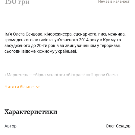
150
грн
Немає в наявності
Ім’я Олега Сенцова, кінорежисера, сценариста, письменника,
громадського активіста, ув’язненого 2014 року в Криму та
засудженого до 20-ти років за звинуваченням у тероризмі,
сьогодні відоме кожному українцеві.
«Маркетер» — збірка малої автобіографічної прози Олега.
Автор розповідає в ній здебільшого про свої студентські роки:
складання іспитів, будні в гуртожитку і на квартирах, нестримні
Читати більше
веселощі, безгрошів’я — звичні складові життя молоді, яка
здобуває знання. Початок дев’яностих. Зміна цінностей.
Руйнування стереотипів. Становлення. Загартовування душі й
характеру. Любов, дружба, виживання і бізнес... Вдумливий та
Характеристики
уважний читач знайде все це у новій книжці Олега Сенцова.
Переклад українською мовою поданий поруч із оригіналом.
Автор
Олег Сенцов