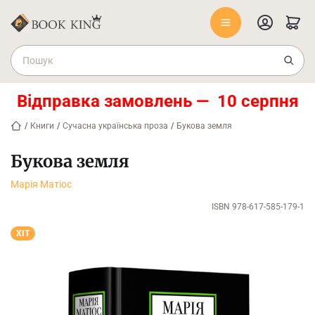
Відправка замовлень — 10 серпня
/
Книги
/
Сучасна українська проза
/
Букова земля
Букова земля
Марія Матіос
ISBN 978-617-585-179-1
ХІТ