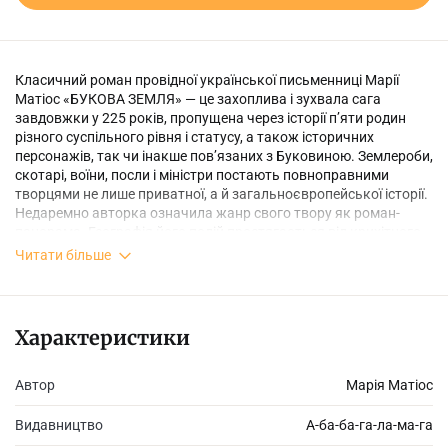
Класичний роман провідної української письменниці Марії
Матіос «БУКОВА ЗЕМЛЯ» — це захоплива і зухвала сага
завдовжки у 225 років, пропущена через історії п’яти родин
різного суспільного рівня і статусу, а також історичних
персонажів, так чи інакше пов’язаних з Буковиною. Землероби,
скотарі, воїни, посли і міністри постають повноправними
творцями не лише приватної, а й загальноєвропейської історії.
Недаремно авторка означила жанр свого твору як роман-
панорама. Географія його подій простягається від крихітного
буковинського хутора Сірук — до Відня, Берліна, Бухареста,
Читати більше
Москви і Берна. А обрамленням роману виступає особливий
сюжет зі Станиці Луганської літа 2014 року.
Характеристики
І як завжди у книжках Марії Матіос, окремим персонажем є
мова з її неповторною лексичною розкішшю і гуцульським
Автор
Марія Матіос
чаром.
Видавництво
А-ба-ба-га-ла-ма-га