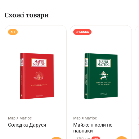
Схожі товари
ХІТ
ЗНИЖКА
Марія Матіос
Марія Матіос
Солодка Даруся
Майже ніколи не
навпаки
359 грн
-5%