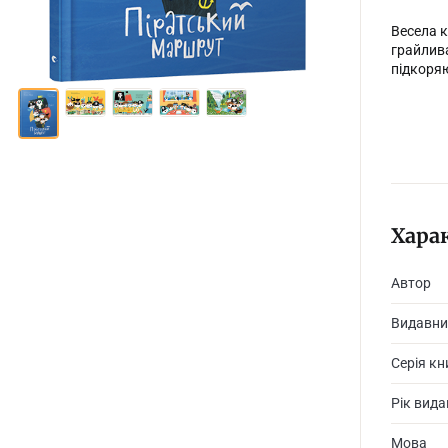
Весела к
грайлива
підкоряю
Хара
Автор
Видавни
Серія кн
Рік вид
Мова