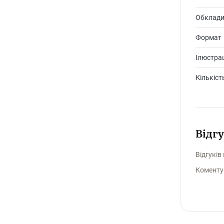
Обклад
Формат
Ілюстрац
Кількіст
Відг
Відгуків
Коменту