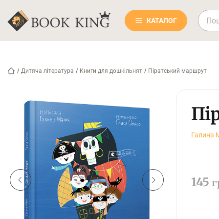
КАТАЛОГ
/
Дитяча література
/
Книги для дошкільнят
/
Піратський маршрут
Пі
Галина 
145
г