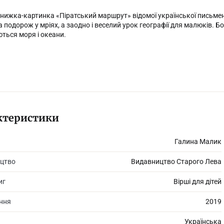
нижка-картинка «Піратський маршрут» відомої української письмен
 подорож у мріях, а заодно і веселий урок географії для малюків. Бо
ться моря і океани.
ктеристики
Галина Малик
цтво
Видавництво Старого Лева
иг
Вірші для дітей
ання
2019
Українська