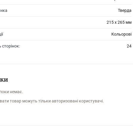
инка
Тверда
215 х 265 мм
ії
Кольорові
ь сторінок:
24
уки
 поки немає.
вати товар можуть тільки авторизовані користувачі.